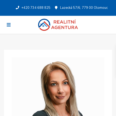
+420 734 688 825
Lazecká 57/6, 779 00 Olomouc