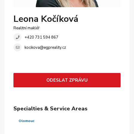
Leona Kočíková
Realitní makléř
+420 731 594 867
kocikova@egpreality.cz
ODESLAT ZPRÁVU
Specialties & Service Areas
Olomouc