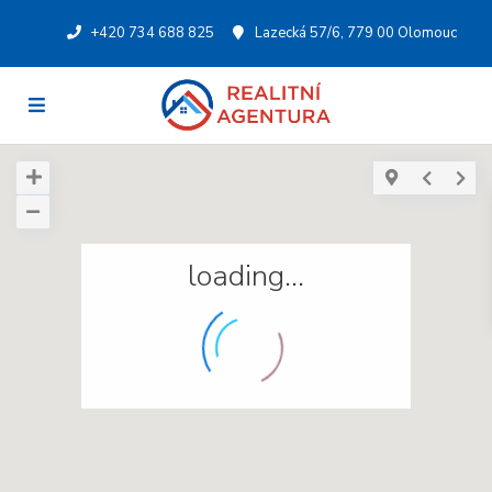
+420 734 688 825
Lazecká 57/6, 779 00 Olomouc
loading...