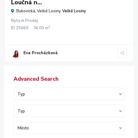
Loučná n...
Bukovická, Velké Losiny,
Velké Losiny
Byty
in
Prodej
2
ID
25669
36.00 m
Eva Procházková
Advanced Search
Typ
Typ
Město