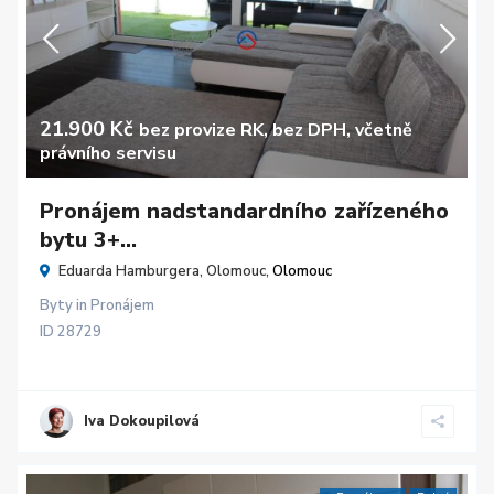
21.900 Kč
bez provize RK, bez DPH, včetně
právního servisu
Pronájem nadstandardního zařízeného
bytu 3+...
Eduarda Hamburgera, Olomouc,
Olomouc
Byty
in
Pronájem
ID
28729
Iva Dokoupilová