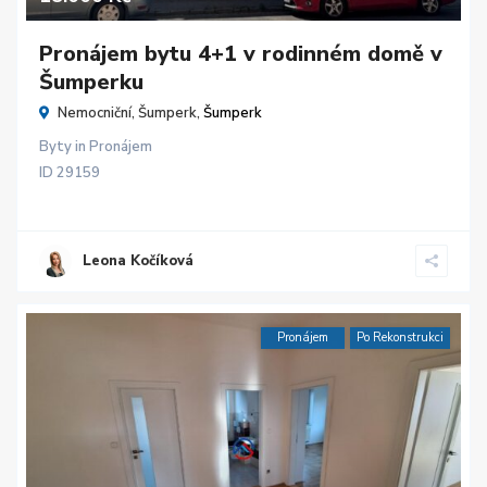
Pronájem bytu 4+1 v rodinném domě v
Šumperku
Nemocniční, Šumperk,
Šumperk
Byty
in
Pronájem
ID
29159
Leona Kočíková
Pronájem
Po Rekonstrukci