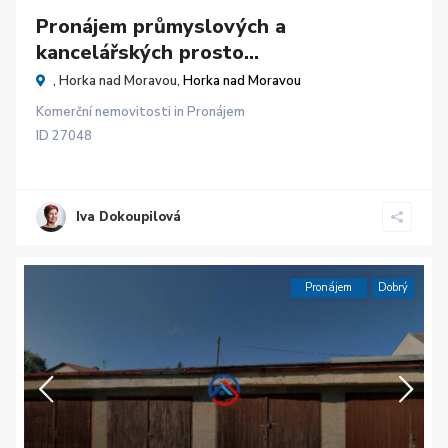
Pronájem průmyslových a
kancelářských prosto...
, Horka nad Moravou,
Horka nad Moravou
Komerční nemovitosti
in
Pronájem
ID
27048
Iva Dokoupilová
Pronájem
Dobrý