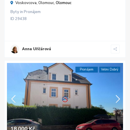
Voskovcova, Olomouc,
Olomouc
Byty
in
Pronájem
ID
29438
Anna Uříčárová
Pronájem
Velmi Dobrý
18.000 Kč