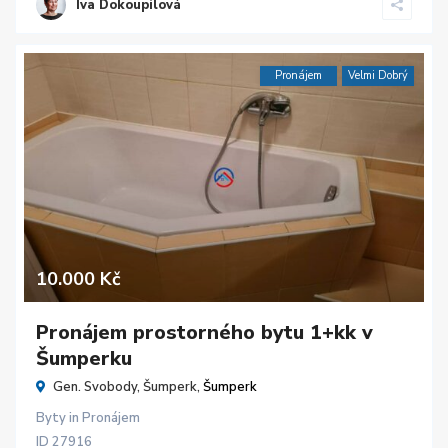
Iva Dokoupilová
Pronájem
Velmi Dobrý
10.000 Kč
Pronájem prostorného bytu 1+kk v
Šumperku
Gen. Svobody, Šumperk,
Šumperk
Byty
in
Pronájem
ID
27916