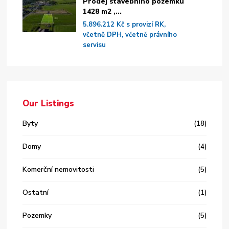
Prodej stavebního pozemku
1428 m2 ,...
5.896.212 Kč
s provizí RK,
včetně DPH, včetně právního
servisu
Our Listings
Byty
(18)
Domy
(4)
Komerční nemovitosti
(5)
Ostatní
(1)
Pozemky
(5)