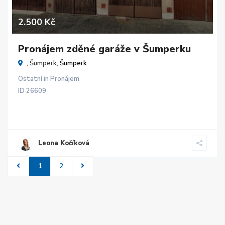
2.500 Kč
Pronájem zděné garáže v Šumperku
, Šumperk,
Šumperk
Ostatní
in
Pronájem
ID
26609
Leona Kočíková
1
2