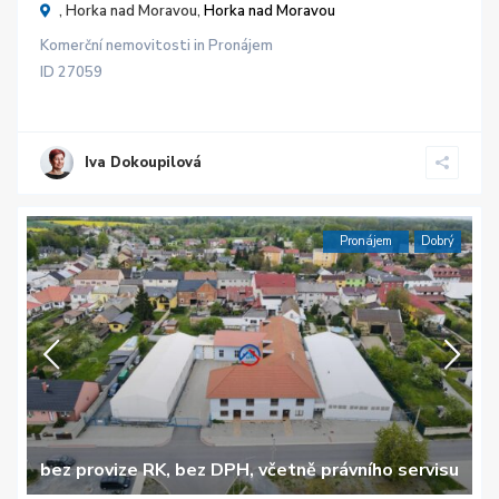
, Horka nad Moravou,
Horka nad Moravou
Komerční nemovitosti
in
Pronájem
ID
27059
Iva Dokoupilová
Pronájem
Dobrý
bez provize RK, bez DPH, včetně právního servisu