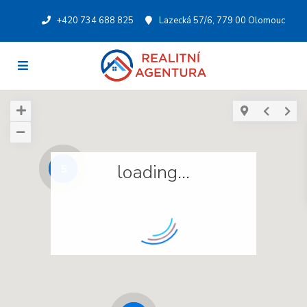
+420 734 688 825
Lazecká 57/6, 779 00 Olomouc
loading...
5