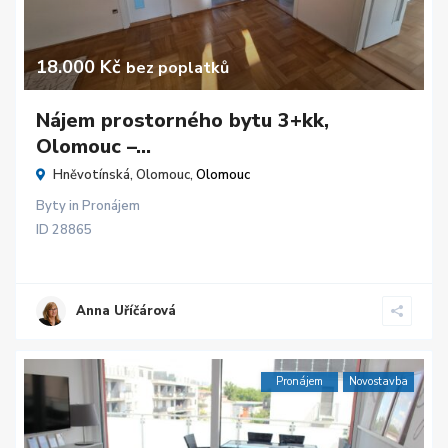
18.000 Kč
bez poplatků
Nájem prostorného bytu 3+kk,
Olomouc –...
Hněvotínská, Olomouc,
Olomouc
Byty
in
Pronájem
ID
28865
Anna Uříčárová
Pronájem
Novostavba