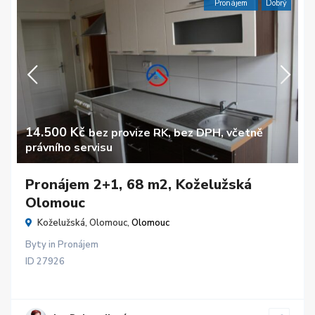
Pronájem
Dobrý
14.500 Kč
bez provize RK, bez DPH, včetně
právního servisu
Pronájem 2+1, 68 m2, Koželužská
Olomouc
Koželužská, Olomouc,
Olomouc
Byty
in
Pronájem
ID
27926